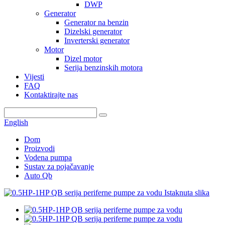
DWP
Generator
Generator na benzin
Dizelski generator
Inverterski generator
Motor
Dizel motor
Serija benzinskih motora
Vijesti
FAQ
Kontaktirajte nas
English
Dom
Proizvodi
Vodena pumpa
Sustav za pojačavanje
Auto Qb