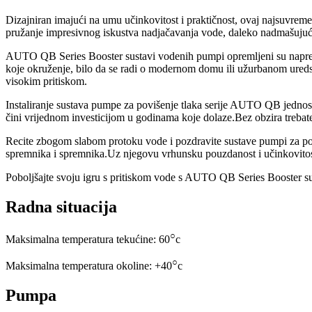
Dizajniran imajući na umu učinkovitost i praktičnost, ovaj najsuvrem
pružanje impresivnog iskustva nadjačavanja vode, daleko nadmašujuć
AUTO QB Series Booster sustavi vodenih pumpi opremljeni su napredn
koje okruženje, bilo da se radi o modernom domu ili užurbanom uredsko
visokim pritiskom.
Instaliranje sustava pumpe za povišenje tlaka serije AUTO QB jednost
čini vrijednom investicijom u godinama koje dolaze.Bez obzira trebate 
Recite zbogom slabom protoku vode i pozdravite sustave pumpi za po
spremnika i spremnika.Uz njegovu vrhunsku pouzdanost i učinkovitos
Poboljšajte svoju igru ​​s pritiskom vode s AUTO QB Series Booster s
Radna situacija
○
Maksimalna temperatura tekućine: 60
c
○
Maksimalna temperatura okoline: +40
c
Pumpa