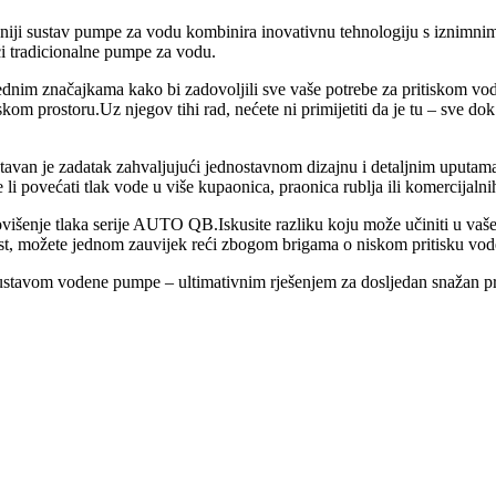
eniji sustav pumpe za vodu kombinira inovativnu tehnologiju s iznimni
i tradicionalne pumpe za vodu.
im značajkama kako bi zadovoljili sve vaše potrebe za pritiskom vod
m prostoru.Uz njegov tihi rad, nećete ni primijetiti da je tu – sve do
avan je zadatak zahvaljujući jednostavnom dizajnu i detaljnim uputama
li povećati tlak vode u više kupaonica, praonica rublja ili komercijalni
višenje tlaka serije AUTO QB.Iskusite razliku koju može učiniti u vaš
t, možete jednom zauvijek reći zbogom brigama o niskom pritisku vod
ustavom vodene pumpe – ultimativnim rješenjem za dosljedan snažan pro