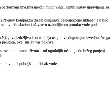
m performansama.Ima moćan motor i inteligentni sustav upravljanja za
e.Njegov kompaktni dizajn osigurava besprijekorno uklapanje u bilo
k ne otvorite slavinu i uživate u uzbudljivom protoku vode pod
.Njegova izdržljiva konstrukcija osigurava dugotrajnu izvedbu, što ga
h prostora, ovaj sustav vas pokriva.
em svakodnevnom životu – od ugodnijih tuširanja do bržeg punjenja
e.
tok vode i poboljšani pritisak vode.