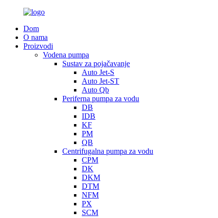
Dom
O nama
Proizvodi
Vodena pumpa
Sustav za pojačavanje
Auto Jet-S
Auto Jet-ST
Auto Qb
Periferna pumpa za vodu
DB
IDB
KF
PM
QB
Centrifugalna pumpa za vodu
CPM
DK
DKM
DTM
NFM
PX
SCM