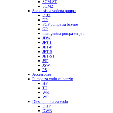
SCM-ST
SCM2
Samousisna vodena pumpa
DBZ
DP
FCP pumpa za bazene
GP
Inteligentna pumpa serije I
JDW
JET-L
JET-P
JET-S
JET-ST
JSP
JSW
PS
Accessoires
Pumpa za vodu za benzin
HP
TT
WB
WP
Diesel pumpa za vodu
DHP
DWB